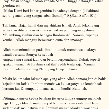
Raja Mesir sebagai hadiah kepada Sarah. Hingga datanglah kabar
gembira itu.
“Maka Kami beri kabar gembira kepadanya dengan (kelahiran)
seorang anak yang sangat sabar (Ismail).” (Q.S.as-Saffat:101)
Tak lama, Hajar hamil dan melahirkan Ismail. Anak lelaki yang
sabar dan diharapkan akan meneruskan perjuangan ayahnya.
Melambung syukur dan bahagia Ibrahim AS. Namun, rupanya
kembali Allah menguji kemurnian cinta dan imannya.
Allah memerintahkan pada Ibrahim untuk membawa anaknya
Ismail bersama ibunya ke sebuah
tempat yang sangat jauh dan belum berpenghuni. Duhai, seperti
apakah warna hati Ibrahim saat itu? Sedih tentu saja. Namun
Ibrahim adalah seorang Nabi yang teruji cintanya.
Meski belum tahu hikmah apa yang akan Allah bentangkan di balik
kejadian itu kelak, Ibrahim membawa keluarganya ke lembah tak
bertuan itu. Di tempat di mana saat ini berdiri Baitullah.
Ditinggalkannya kedua belahan jiwanya tanpa sanggup menoleh
lagi. Hingga tiba di suatu tempat bernama Tsaniyyah dan Hajar
sudah tidak melihatnya lagi, Ibrahim menghadapkan wajahnya