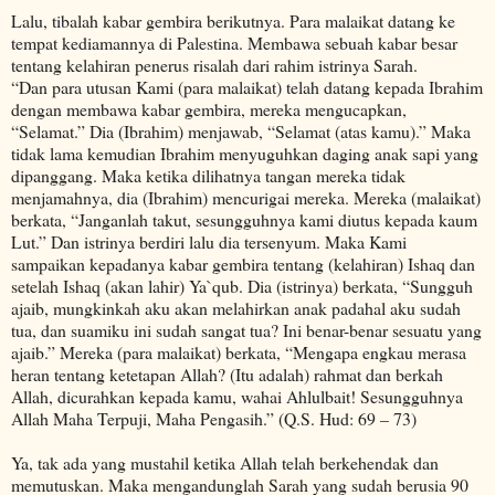
Lalu, tibalah kabar gembira berikutnya. Para malaikat datang ke
tempat kediamannya di Palestina. Membawa sebuah kabar besar
tentang kelahiran penerus risalah dari rahim istrinya Sarah.
“Dan para utusan Kami (para malaikat) telah datang kepada Ibrahim
dengan membawa kabar gembira, mereka mengucapkan,
“Selamat.” Dia (Ibrahim) menjawab, “Selamat (atas kamu).” Maka
tidak lama kemudian Ibrahim menyuguhkan daging anak sapi yang
dipanggang. Maka ketika dilihatnya tangan mereka tidak
menjamahnya, dia (Ibrahim) mencurigai mereka. Mereka (malaikat)
berkata, “Janganlah takut, sesungguhnya kami diutus kepada kaum
Lut.” Dan istrinya berdiri lalu dia tersenyum. Maka Kami
sampaikan kepadanya kabar gembira tentang (kelahiran) Ishaq dan
setelah Ishaq (akan lahir) Ya`qub. Dia (istrinya) berkata, “Sungguh
ajaib, mungkinkah aku akan melahirkan anak padahal aku sudah
tua, dan suamiku ini sudah sangat tua? Ini benar-benar sesuatu yang
ajaib.” Mereka (para malaikat) berkata, “Mengapa engkau merasa
heran tentang ketetapan Allah? (Itu adalah) rahmat dan berkah
Allah, dicurahkan kepada kamu, wahai Ahlulbait! Sesungguhnya
Allah Maha Terpuji, Maha Pengasih.” (Q.S. Hud: 69 – 73)
Ya, tak ada yang mustahil ketika Allah telah berkehendak dan
memutuskan. Maka mengandunglah Sarah yang sudah berusia 90