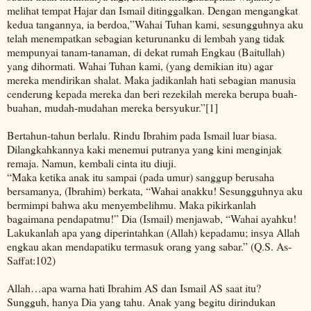
melihat tempat Hajar dan Ismail ditinggalkan. Dengan mengangkat
kedua tangannya, ia berdoa,”Wahai Tuhan kami, sesungguhnya aku
telah menempatkan sebagian keturunanku di lembah yang tidak
mempunyai tanam-tanaman, di dekat rumah Engkau (Baitullah)
yang dihormati. Wahai Tuhan kami, (yang demikian itu) agar
mereka mendirikan shalat. Maka jadikanlah hati sebagian manusia
cenderung kepada mereka dan beri rezekilah mereka berupa buah-
buahan, mudah-mudahan mereka bersyukur.”[1]
Bertahun-tahun berlalu. Rindu Ibrahim pada Ismail luar biasa.
Dilangkahkannya kaki menemui putranya yang kini menginjak
remaja. Namun, kembali cinta itu diuji.
“Maka ketika anak itu sampai (pada umur) sanggup berusaha
bersamanya, (Ibrahim) berkata, “Wahai anakku! Sesungguhnya aku
bermimpi bahwa aku menyembelihmu. Maka pikirkanlah
bagaimana pendapatmu!” Dia (Ismail) menjawab, “Wahai ayahku!
Lakukanlah apa yang diperintahkan (Allah) kepadamu; insya Allah
engkau akan mendapatiku termasuk orang yang sabar.” (Q.S. As-
Saffat:102)
Allah…apa warna hati Ibrahim AS dan Ismail AS saat itu?
Sungguh, hanya Dia yang tahu. Anak yang begitu dirindukan