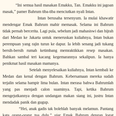
“Ini semua hasil masakan Emakku, Tan. Emakku ini jagoan
masak,” pamer Bahrum tiba-tiba menciutkan nyali Intan.
Intan berusaha tersenyum. Ia mulai khawatir
mendengar Emak Bahrum mahir memasak. Selama ini Bahrum
tidak pernah bercerita. Lagi pula, sebelum jadi mahasiswi dan hijrah
dari Medan ke Jakarta untuk meneruskan kuliahnya, Intan bukan
perempuan yang rajin turun ke dapur. Ia lebih senang jadi tukang
bersih-bersih rumah ketimbang memraktikkan resep masakan.
Bahkan sambal teri kacang kegemarannya sekalipun. Ia hanya
penikmat hasil masakan mamanya.
Setelah menyelesaikan kuliahnya, Intan kembali ke
Medan dan kenal dengan Bahrum. Kebersamaan mereka sudah
terjalin selama hampir lima bulan. Intan merasa bahwa Bahrumlah
yang pas menjadi calon suaminya. Tapi, ketika Bahrum
mengejutkannya dengan undangan makan siang ini, justru Intan
mendadak panik dan gugup.
“Hei, anak gadis tak bolehlah banyak melamun. Pantang
kata orang-orang tua dulu,” ujar Emak Bahrum dengan logat