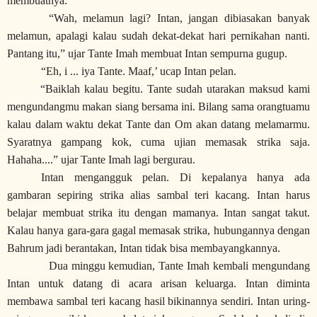
membuatnya.
“Wah, melamun lagi? Intan, jangan dibiasakan banyak
melamun, apalagi kalau sudah dekat-dekat hari pernikahan nanti.
Pantang itu,” ujar Tante Imah membuat Intan sempurna gugup.
“Eh, i ... iya Tante. Maaf,’ ucap Intan pelan.
“Baiklah kalau begitu. Tante sudah utarakan maksud kami
mengundangmu makan siang bersama ini. Bilang sama orangtuamu
kalau dalam waktu dekat Tante dan Om akan datang melamarmu.
Syaratnya gampang kok, cuma ujian memasak strika saja.
Hahaha....” ujar Tante Imah lagi bergurau.
Intan mengangguk pelan. Di kepalanya hanya ada
gambaran sepiring strika alias sambal teri kacang. Intan harus
belajar membuat strika itu dengan mamanya. Intan sangat takut.
Kalau hanya gara-gara gagal memasak strika, hubungannya dengan
Bahrum jadi berantakan, Intan tidak bisa membayangkannya.
Dua minggu kemudian, Tante Imah kembali mengundang
Intan untuk datang di acara arisan keluarga. Intan diminta
membawa sambal teri kacang hasil bikinannya sendiri. Intan uring-