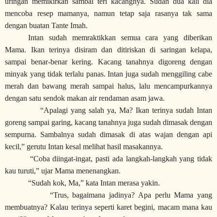
uringan memikirkan sambal teri kacangnya. Sudah dua kali dia
mencoba resep mamanya, namun tetap saja rasanya tak sama
dengan buatan Tante Imah.
Intan sudah memraktikkan semua cara yang diberikan
Mama. Ikan terinya disiram dan ditiriskan di saringan kelapa,
sampai benar-benar kering. Kacang tanahnya digoreng dengan
minyak yang tidak terlalu panas. Intan juga sudah menggiling cabe
merah dan bawang merah sampai halus, lalu mencampurkannya
dengan satu sendok makan air rendaman asam jawa.
“Apalagi yang salah ya, Ma? Ikan terinya sudah Intan
goreng sampai garing, kacang tanahnya juga sudah dimasak dengan
sempurna. Sambalnya sudah dimasak di atas wajan dengan api
kecil,” gerutu Intan kesal melihat hasil masakannya.
“Coba diingat-ingat, pasti ada langkah-langkah yang tidak
kau turuti,” ujar Mama menenangkan.
“Sudah kok, Ma,” kata Intan merasa yakin.
“Trus, bagaimana jadinya? Apa perlu Mama yang
membuatnya? Kalau terinya seperti karet begini, macam mana kau