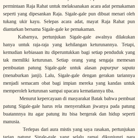
permintaan Raja Rahat untuk melaksanakan acara adat pemakaman
seperti yang dipesankan Raja. Sigale-gale pun dibuat menari oleh
tukang ukir kayu. Selepas acara adat, mayat Raja Rahat pun
diantarkan bersama Sigale-gale ke pemakaman.
Kabarnya, pertunjukan Sigale-gale awalnya dilakukan
hanya untuk raja-raja yang kehilangan keturunannya. Tetapi,
kemudian kebiasaan itu diperuntukkan bagi setiap penduduk yang
tak memiliki keturunan. Setiap orang yang sengaja memesan
pembuatan patung Sigale-gale untuk alasan
papurpur sapata
(menaburkan janji). Lalu, Sigale-gale dengan gerakan tariannya
menjadi semacam obat bagi impian mereka yang kandas untuk
memperoleh keturunan sampai upacara kematiannya tiba.
Menurut kepercayaan di masyarakat Batak bahwa pembuat
patung Sigale-gale harus rela menyerahkan jiwanya pada patung
buatannnya itu agar patung itu bisa bergerak dan hidup seperti
manusia.
Terlepas dari aura mistis yang saya rasakan, pertunjukan
tarian patung Sigale-gale yang selalu ramai dikunjungi para