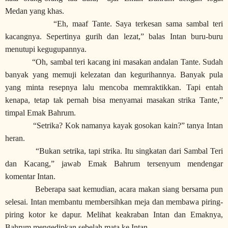
Medan yang khas.
“Eh, maaf Tante. Saya terkesan sama sambal teri
kacangnya. Sepertinya gurih dan lezat,” balas Intan buru-buru
menutupi kegugupannya.
“Oh, sambal teri kacang ini masakan andalan Tante. Sudah
banyak yang memuji kelezatan dan kegurihannya. Banyak pula
yang minta resepnya lalu mencoba memraktikkan. Tapi entah
kenapa, tetap tak pernah bisa menyamai masakan strika Tante,”
timpal Emak Bahrum.
“Setrika? Kok namanya kayak gosokan kain?” tanya Intan
heran.
“Bukan setrika, tapi strika. Itu singkatan dari Sambal Teri
dan Kacang,” jawab Emak Bahrum tersenyum mendengar
komentar Intan.
Beberapa saat kemudian, acara makan siang bersama pun
selesai. Intan membantu membersihkan meja dan membawa piring-
piring kotor ke dapur. Melihat keakraban Intan dan Emaknya,
Bahrum mengedipkan sebelah mata ke Intan.