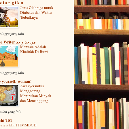
e l a n g i k u
Jenis Olahraga untuk
Diabetes dan Waktu
Terbaiknya
minggu yang lalu
For Writer ﻣﻦ ﺟﺩ ﻭ ﺟﺩ
Manusia Adalah
Khalifah Di Bumi
minggu yang lalu
 yourself, woman!
Air Fryer untuk
Menggoreng,
Meniriskan Minyak
dan Memanggang
bulan yang lalu
chi-TM
eview film HTMMBGD