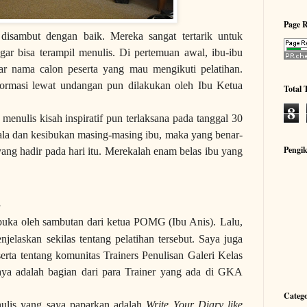
Page 
 disambut dengan baik. Mereka sangat tertarik untuk
ar bisa terampil menulis. Di pertemuan awal, ibu-ibu
ar nama calon peserta yang mau mengikuti pelatihan.
formasi lewat undangan pun dilakukan oleh Ibu Ketua
Total
8
menulis kisah inspiratif pun terlaksana pada tanggal 30
la dan kesibukan masing-masing ibu, maka yang benar-
Pengi
yang hadir pada hari itu. Merekalah enam belas ibu yang
l
ka oleh sambutan dari ketua POMG (Ibu Anis).
Lalu,
elaskan sekilas tentang pelatihan tersebut. Saya juga
rta tentang komunitas Trainers Penulisan Galeri Kelas
ya adalah bagian dari para Trainer yang ada di GKA
Catego
yang saya paparkan adalah
Write Your Diary like