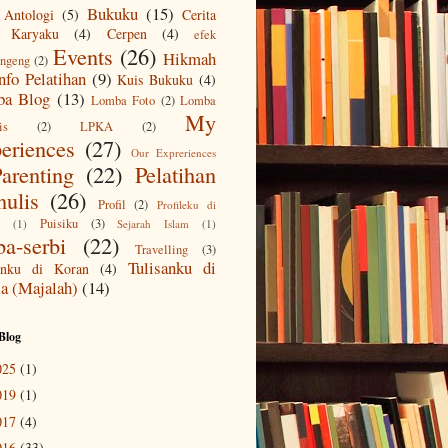
Bukuku
(15)
Antologi
(5)
Cerita
 Karyaku
(4)
Cerpen
(4)
efek
Events
(26)
Hikmah
ngeng
(2)
nfo Pelatihan
(9)
Kuis Bukuku
(4)
a Blog
(13)
Lomba Foto
(2)
Lomba
My
is
(2)
LPKA
(2)
eriences
(27)
Our Expreriences
arenting
(22)
Pelatihan
ulis
(26)
Profil
(2)
Profileku di
Puisiku
(3)
(1)
Sejarah Islam
(1)
ba-serbi
(22)
Travelling
(3)
Tulisanku di
sanku di Koran
(4)
a (Majalah)
(14)
Blog
025
(1)
019
(1)
017
(4)
016
(33)