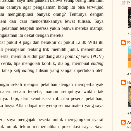
ntasikan, saya mengatakan bahwa setiap orang memiliki
P 
na caranya agar pengalaman hidup itu bisa terwujud
sa menginspirasi banyak orang? Tentunya dengan
seni dan cara menceritakannya lewat tulisan. Saya
a pelatihan tetaplah merasa yakin bahwa mereka mampu
1 
pengalaman itu dekat dengan mereka.
epat pukul 9 pagi dan berakhir di pukul 12.30 WIB itu
ari pemaparan tentang trik memilih judul, menentukan
 cerita, memilih sudut pandang atau
point of view
(POV)
k cerita, tips mengolah konflik, dialog, membuat
ending
a tahap
self
editing
tulisan yang sangat diperlukan oleh
4 
Be
ngin sekali mengisi pelatihan dengan memperbanyak
ateri secara teoretis, namun sempitnya waktu tak
. Tapi, dari keantusiasan ibu-ibu peserta pelatihan,
 Insya Allah dapat menyerap semua materi yang saya
4 
ri, saya mengajak peserta untuk meregangkan syaraf
A
ak untuk tekun memerhatikan presentasi saya. Saya
R