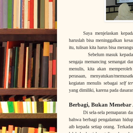
Saya menjelaskan kepada 
haruslah bisa meninggalkan kesa
itu, tulisan kita harus bisa meran
Sebelum masuk kepada materi t
sengaja memancing semangat dan
menulis, kita akan memperoleh
perasaan, menyatukan/memusat
kegiatan menulis sebagai
self te
yang dimiliki, karena pada dasaran
Berbagi, Bukan Menebar 
Di sela-sela pemaparan d
bahwa berbagi pengalaman hidup
aib kepada setiap orang. Terkad