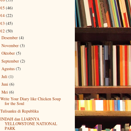
015
(46)
014
(22)
013
(45)
012
(50)
Desember
(4)
►
November
(3)
►
Oktober
(5)
►
September
(2)
►
Agustus
(7)
►
Juli
(1)
►
Juni
(6)
►
Mei
(6)
▼
Write Your Diary like Chicken Soup
for the Soul
Tulisanku di Republika
INDAH dan LIARNYA
YELLOWSTONE NATIONAL
PARK