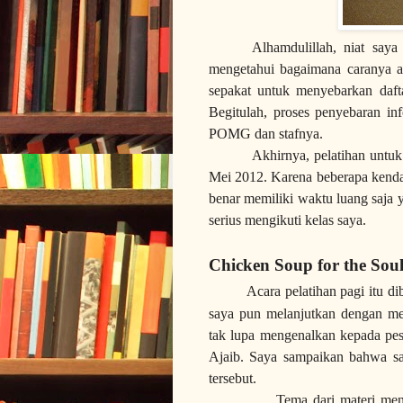
Alhamdulillah, niat saya
mengetahui bagaimana caranya ag
sepakat untuk menyebarkan daft
Begitulah, proses penyebaran in
POMG dan stafnya.
Akhirnya, pelatihan untuk 
Mei 2012. Karena beberapa kenda
benar memiliki waktu luang saja 
serius mengikuti kelas saya.
Chicken Soup for the Sou
Acara pelatihan pagi itu dibu
saya pun melanjutkan dengan menj
tak lupa mengenalkan kepada pese
Ajaib. Saya sampaikan bahwa sa
tersebut.
Tema dari materi menulis 