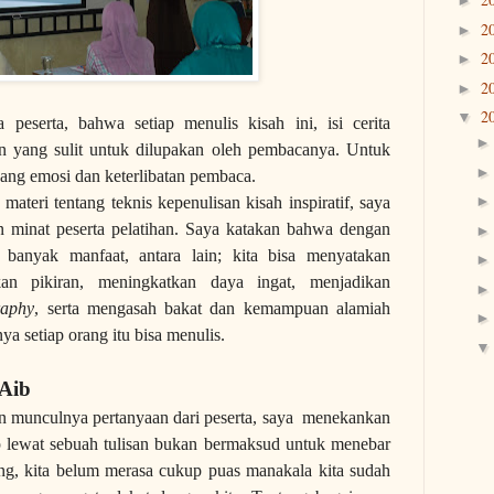
►
2
►
2
►
2
►
2
▼
peserta, bahwa setiap menulis kisah ini, isi cerita
n yang sulit untuk dilupakan oleh pembacanya. Untuk
gsang emosi dan keterlibatan pembaca.
entang teknis kepenulisan kisah inspiratif, saya
 minat peserta pelatihan. Saya katakan bahwa dengan
 banyak manfaat, antara lain; kita bisa menyatakan
kan pikiran, meningkatkan daya ingat, menjadikan
raphy
, serta mengasah bakat dan kemampuan alamiah
ya setiap orang itu bisa menulis.
Aib
an munculnya pertanyaan dari peserta, saya menekankan
 lewat sebuah tulisan bukan bermaksud untuk menebar
ang, kita belum merasa cukup puas manakala kita sudah