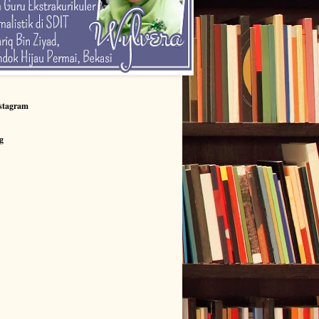
stagram
g