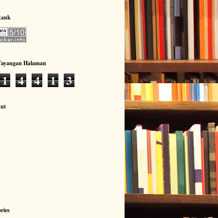
Rank
 Tayangan Halaman
1
4
4
1
3
kut
ries