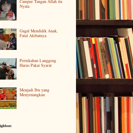
Campur Tangan Allah itu
Nyata
Gagal Mendidik Anak,
Fatal Akibatnya
Pernikahan Langgeng
Harus Pakai Syarat
Menjadi Ibu yang
Menyenangkan
ighbors