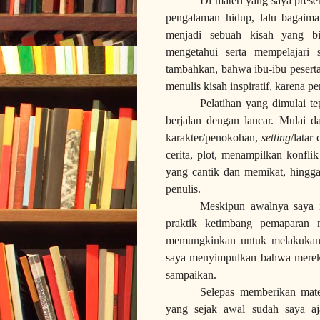
Di materi yang saya prese
pengalaman hidup, lalu bagaima
menjadi sebuah kisah yang bi
mengetahui serta mempelajari 
tambahkan, bahwa ibu-ibu pesert
menulis kisah inspiratif, karena 
Pelatihan yang dimulai t
berjalan dengan lancar. Mulai d
karakter/penokohan,
setting
/latar
cerita, plot, menampilkan konfli
yang cantik dan memikat, hingg
penulis.
Meskipun awalnya saya i
praktik ketimbang pemaparan m
memungkinkan untuk melakukannya
saya menyimpulkan bahwa mereka
sampaikan.
Selepas memberikan mate
yang sejak awal sudah saya aj