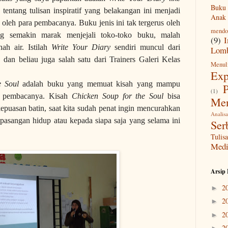
Buku 
u tentang tulisan inspiratif yang belakangan ini menjadi
Anak
oleh para pembacanya. Buku jenis ini tak tergerus oleh
mendo
ng semakin marak menjejali toko-toko buku, malah
(9)
I
ah air. Istilah
Write Your Diary
sendiri muncul dari
Lomb
, dan beliau juga salah satu dari Trainers Galeri Kelas
Menul
Exp
e Soul
adalah buku yang memuat kisah yang mampu
P
(1)
i pembacanya. Kisah
Chicken Soup for the Soul
bisa
Men
kepuasan batin, saat kita sudah penat ingin mencurahkan
Analisa
, pasangan hidup atau kepada siapa saja yang selama ini
Ser
Tuli
Medi
Arsip 
2
►
2
►
2
►
2