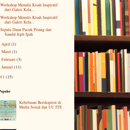
Workshop Menulis Kisah Inspiratif
dari Galeri Kela...
Workshop Menulis Kisah Inspiratif
dari Galeri Kela...
Sepatu Daun Pucuk Pisang dan
Sandal Jepit Ipah
April
(1)
►
Maret
(1)
►
Februari
(3)
►
Januari
(11)
►
011
(15)
Populer
Kebebasan Berekspresi di
Media Sosial dan UU ITE