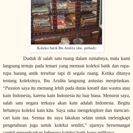
Koleksi batik Ibu Arulita (doc. pribadi)
Duduk di salah satu ruang dalam rumahnya, mata kami
langsung tertuju pada lemari yang memuat koleksi batik dan rupa-
rupa barang antik tersebar rapi di segala ruang. Ketika ditanya
tentang koleksinya, Ibu Arulita langsung antusias menjelaskan.
“
Passion
saya itu memang lebih pada dunia kreatif
dan wastra atau
kain
Indonesia, karena
kain
Indonesia itu luar biasa. Menurut saya,
salah satu
negara terkaya akan
kain
adalah Indonesia. Begitu
hebatnya koleksi
kain
kita. Saya suka mengek
s
plore dan mencari-
cari kain tua. Semua itu saya lakukan selain untuk melengkapi
pengetahuan juga untuk koleksi sendiri,” ujarnya bersemangat
sambil mengeluarkan beberapa koleksi batik
kuno
miliknya.