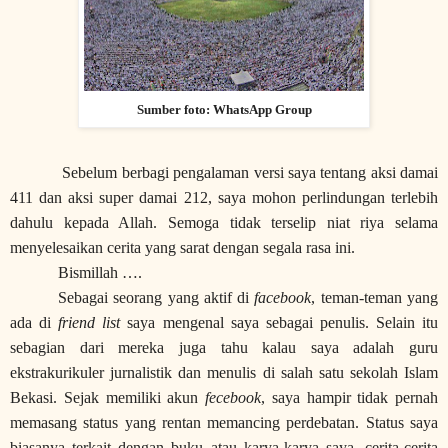
Sumber foto: WhatsApp Group
Sebelum berbagi pengalaman versi saya tentang aksi damai
411 dan aksi super damai 212, saya mohon perlindungan terlebih
dahulu kepada Allah. Semoga tidak terselip niat riya selama
menyelesaikan cerita yang sarat dengan segala rasa ini.
Bismillah ….
Sebagai seorang yang aktif di
facebook
, teman-teman yang
ada di
friend list
saya mengenal saya sebagai penulis. Selain itu
sebagian dari mereka juga tahu kalau saya adalah guru
ekstrakurikuler jurnalistik dan menulis di salah satu sekolah Islam
Bekasi. Sejak memiliki akun
fecebook
, saya hampir tidak pernah
memasang status yang rentan memancing perdebatan. Status saya
biasanya terkait dengan buku atau karya-karya saya, cerita-cerita