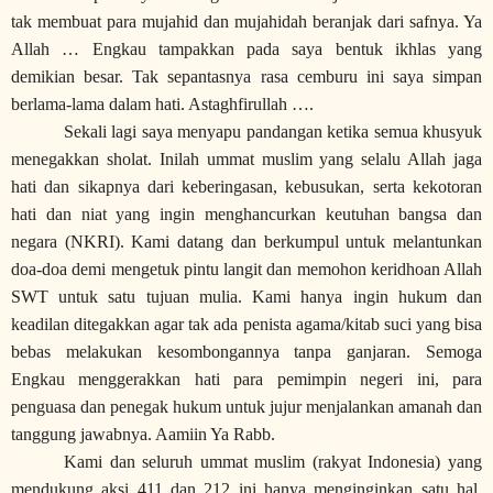
tak membuat para mujahid dan mujahidah beranjak dari safnya. Ya
Allah … Engkau tampakkan pada saya bentuk ikhlas yang
demikian besar. Tak sepantasnya rasa cemburu ini saya simpan
berlama-lama dalam hati. Astaghfirullah ….
Sekali lagi saya menyapu pandangan ketika semua khusyuk
menegakkan sholat. Inilah ummat muslim yang selalu Allah jaga
hati dan sikapnya dari keberingasan, kebusukan, serta kekotoran
hati dan niat yang ingin menghancurkan keutuhan bangsa dan
negara (NKRI). Kami datang dan berkumpul untuk melantunkan
doa-doa demi mengetuk pintu langit dan memohon keridhoan Allah
SWT untuk satu tujuan mulia. Kami hanya ingin hukum dan
keadilan ditegakkan agar tak ada penista agama/kitab suci yang bisa
bebas melakukan kesombongannya tanpa ganjaran. Semoga
Engkau menggerakkan hati para pemimpin negeri ini, para
penguasa dan penegak hukum untuk jujur menjalankan amanah dan
tanggung jawabnya. Aamiin Ya Rabb.
Kami dan seluruh ummat muslim (rakyat Indonesia) yang
mendukung aksi 41
1
dan 212 ini hanya menginginkan satu hal.