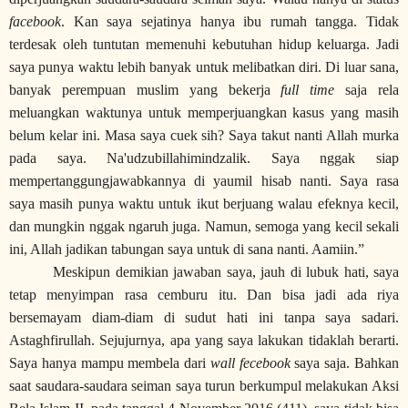
facebook
.
Kan saya sejatinya hanya ibu rumah tangga. Tidak
terdesak oleh tuntutan memenuhi kebutuhan hidup keluarga. Jadi
saya punya waktu lebih banyak untuk melibatkan diri. Di luar sana,
banyak perempuan muslim yang bekerja
full time
saja rela
meluangkan waktunya untuk memperjuangkan kasus yang masih
belum kelar ini. Masa saya cuek sih? Saya takut nanti Allah murka
pada saya. Na'udzubillahimindzalik. Saya nggak siap
mempertanggungjawabkannya di yaumil hisab nanti. Saya rasa
saya masih punya waktu untuk ikut berjuang walau efeknya kecil,
dan mungkin nggak ngaruh juga. Namun, semoga yang kecil sekali
ini, Allah jadikan tabungan saya untuk di sana nanti. Aamiin.”
Meskipun demikian jawaban saya, jauh di lubuk hati, saya
tetap menyimpan rasa cemburu itu. Dan bisa jadi ada riya
bersemayam diam-diam di sudut hati ini tanpa saya sadari.
Astaghfirullah. Sejujurnya, apa yang saya lakukan tidaklah berarti.
Saya hanya mampu membela dari
wall fecebook
saya saja. Bahkan
saat saudara-saudara seiman saya turun berkumpul melakukan Aksi