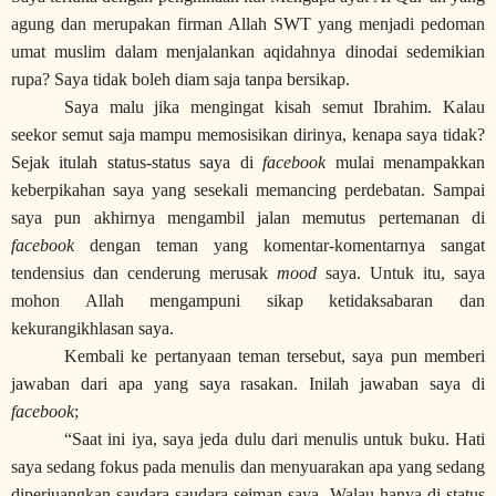
agung dan merupakan firman Allah SWT yang menjadi pedoman
umat muslim dalam menjalankan aqidahnya dinodai sedemikian
rupa? Saya tidak boleh diam saja tanpa bersikap.
Saya malu jika mengingat kisah semut Ibrahim. Kalau
seekor semut saja mampu memosisikan dirinya, kenapa saya tidak?
Sejak itulah status-status saya di
facebook
mulai menampakkan
keberpikahan saya yang sesekali memancing perdebatan. Sampai
saya pun akhirnya mengambil jalan memutus pertemanan di
facebook
dengan teman yang komentar-komentarnya sangat
tendensius dan cenderung merusak
mood
saya. Untuk itu, saya
mohon Allah mengampuni sikap ketidaksabaran dan
kekurangikhlasan saya.
Kembali ke pertanyaan teman tersebut, saya pun memberi
jawaban dari apa yang saya rasakan. Inilah jawaban saya di
facebook
;
“
Saat ini iya, saya jeda dulu dari menulis untuk buku. Hati
saya sedang fokus pada menulis dan menyuarakan apa yang sedang
diperjuangkan saudara-saudara seiman saya. Walau hanya di status