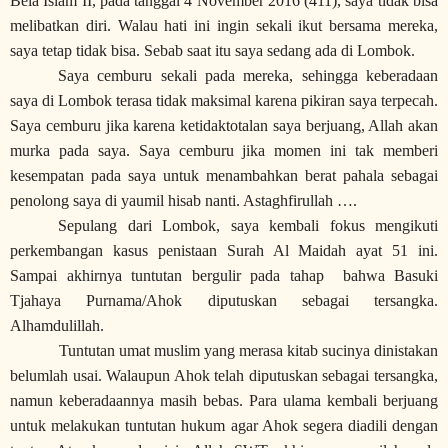
Bela Islam II, pada tanggal 4 November 2016 (411), saya tidak bisa
melibatkan diri. Walau hati ini ingin sekali ikut bersama mereka,
saya tetap tidak bisa. Sebab saat itu saya sedang ada di Lombok.
Saya cemburu sekali pada mereka, sehingga keberadaan
saya di Lombok terasa tidak maksimal karena pikiran saya terpecah.
Saya cemburu jika karena ketidaktotalan saya berjuang, Allah akan
murka pada saya. Saya cemburu jika momen ini tak memberi
kesempatan pada saya untuk menambahkan berat pahala sebagai
penolong saya di yaumil hisab nanti. Astaghfirullah ….
Sepulang dari Lombok, saya kembali fokus mengikuti
perkembangan kasus penistaan Surah Al Maidah ayat 51 ini.
Sampai akhirnya tuntutan bergulir pada tahap
bahwa Basuki
Tjahaya Purnama/Ahok diputuskan sebagai tersangka.
Alhamdulillah.
Tuntutan umat muslim yang merasa kitab sucinya dinistakan
belumlah usai. Walaupun Ahok telah diputuskan sebagai tersangka,
namun keberadaannya masih bebas. Para ulama kembali berjuang
untuk melakukan tuntutan hukum agar Ahok segera diadili dengan