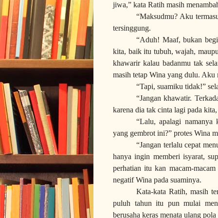
jiwa,” kata Ratih masih menambah
“Maksudmu? Aku termasuk 
tersinggung.
“Aduh! Maaf, bukan begit
kita, baik itu tubuh, wajah, maup
khawarir kalau badanmu tak selan
masih tetap Wina yang dulu. Aku 
“Tapi, suamiku tidak!” sel
“Jangan khawatir. Terkad
karena dia tak cinta lagi pada kita
“Lalu, apalagi namanya 
yang gembrot ini?” protes Wina mu
“Jangan terlalu cepat men
hanya ingin memberi isyarat, s
perhatian itu kan macam-macam
negatif Wina pada suaminya.
Kata-kata Ratih, masih t
puluh
tahun itu pun mulai meng
berusaha keras menata ulang pola