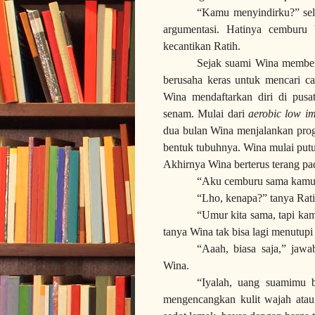
“Kamu menyindirku?” sel
argumentasi. Hatinya cemburu
kecantikan Ratih.
Sejak suami Wina memberi
berusaha keras untuk mencari car
Wina mendaftarkan diri di pusat
senam. Mulai dari
aerobic low i
dua bulan Wina menjalankan prog
bentuk tubuhnya. Wina mulai putu
Akhirnya Wina berterus terang pa
“Aku cemburu sama kamu R
“Lho, kenapa?” tanya Rati
“Umur kita sama, tapi kam
tanya Wina tak bisa lagi menutupi
“Aaah, biasa saja,” jaw
Wina.
“Iyalah, uang suamimu 
mengencangkan kulit wajah ata