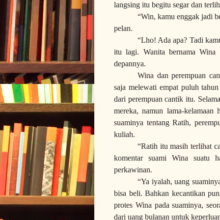
langsing itu begitu segar dan terli
“Win, kamu enggak jadi be
pelan.
“Lho! Ada apa? Tadi kamu
itu lagi. Wanita bernama Wina i
depannya.
Wina dan perempuan cant
saja melewati
empat puluh
tahu
dari perempuan cantik itu. Selam
mereka, namun lama-kelamaan hat
suaminya tentang Ratih, peremp
kuliah.
“Ratih itu masih terlihat 
komentar suami Wina suatu ha
perkawinan.
“Ya iyalah, uang suaminya
bisa beli. Bahkan kecantikan pun 
protes Wina pada suaminya, seo
dari uang bulanan untuk keperlua