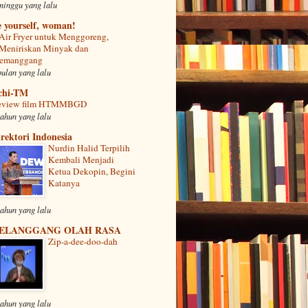
minggu yang lalu
 yourself, woman!
Air Fryer untuk Menggoreng,
Meniriskan Minyak dan
emanggang
bulan yang lalu
chi-TM
eview film HTMMBGD
tahun yang lalu
rektori Indonesia
Nurdin Halid Terpilih
Kembali Menjadi
Ketua Dekopin, Begini
Katanya
tahun yang lalu
ELANGGANG OLAH RASA
Zip-a-dee-doo-dah
tahun yang lalu