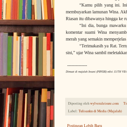
“Kamu pilih yang ini. In
membuyarkan lamunan Wina. Akhi
Riasan itu dibawanya hingga ke 
“Ini dia, bunga mawarku
komentar suami Wina menyambut
merah yang semakin memperjela
“Terimakasih ya Rat. Tern
sini,” ujar Wina sambil meletakk
--------------
Dimuat di majalah Insani (PIPEBI) edisi 15/TH VII
Diposting oleh
wylveraleisure.com
Ti
Label:
Tulisanku di Media (Majalah)
Postingan Lebih Baru