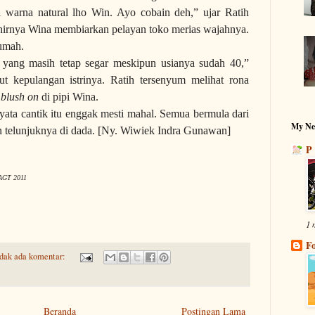
i warna natural lho Win. Ayo cobain deh,” ujar Ratih
rnya Wina membiarkan pelayan toko merias wajahnya.
rumah.
 yang masih tetap segar meskipun usianya sudah 40,”
 kepulangan istrinya. Ratih tersenyum melihat rona
s
blush on
di pipi Wina.
yata cantik itu enggak mesti mahal. Semua bermula dari
My Ne
an telunjuknya di dada. [Ny. Wiwiek Indra Gunawan]
P 
/AGT 2011
1 
dak ada komentar:
Beranda
Postingan Lama