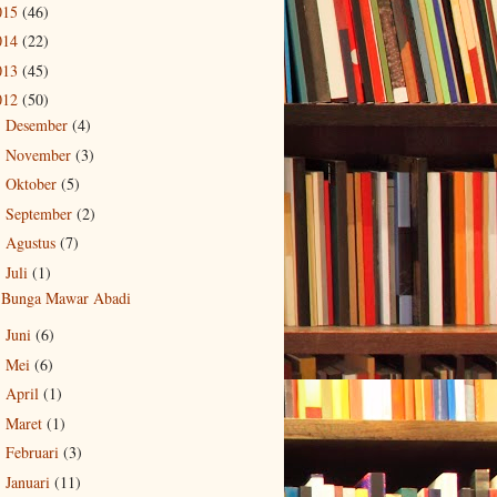
015
(46)
014
(22)
013
(45)
012
(50)
Desember
(4)
►
November
(3)
►
Oktober
(5)
►
September
(2)
►
Agustus
(7)
►
Juli
(1)
▼
Bunga Mawar Abadi
Juni
(6)
►
Mei
(6)
►
April
(1)
►
Maret
(1)
►
Februari
(3)
►
Januari
(11)
►