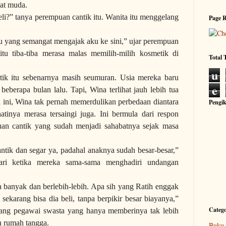
hat muda.
li?” tanya perempuan cantik itu. Wanita itu menggelang
Page 
 yang semangat mengajak aku ke sini,” ujar perempuan
tu tiba-tiba merasa malas memilih-milih kosmetik di
Total
u
ik itu sebenarnya masih seumuran. Usia mereka baru
e
n
beberapa bulan lalu. Tapi, Wina terlihat jauh lebih tua
a ini, Wina tak pernah memerdulikan perbedaan diantara
Pengi
inya merasa tersaingi juga. Ini bermula dari respon
uan cantik yang sudah menjadi sahabatnya sejak masa
cantik dan segar ya, padahal anaknya sudah besar-besar,”
ri ketika mereka sama-sama menghadiri undangan
 banyak dan berlebih-lebih. Apa sih yang Ratih enggak
sekarang bisa dia beli, tanpa berpikir besar biayanya,”
Catego
rang pegawai swasta yang hanya memberinya tak lebih
n rumah tangga.
Buku 