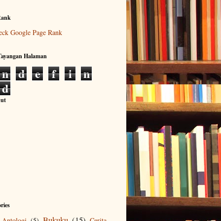
Rank
 Tayangan Halaman
n
d
e
f
i
n
d
kut
ries
Bukuku
(15)
Antologi
(5)
Cerita