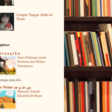
Campur Tangan Allah itu
Nyata
ighbors
e l a n g i k u
Jenis Olahraga untuk
Diabetes dan Waktu
Terbaiknya
minggu yang lalu
For Writer ﻣﻦ ﺟﺩ ﻭ ﺟﺩ
Manusia Adalah
Khalifah Di Bumi