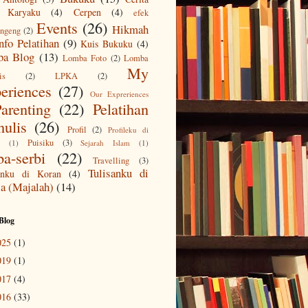
 Karyaku
(4)
Cerpen
(4)
efek
Events
(26)
Hikmah
ngeng
(2)
nfo Pelatihan
(9)
Kuis Bukuku
(4)
a Blog
(13)
Lomba Foto
(2)
Lomba
My
is
(2)
LPKA
(2)
eriences
(27)
Our Expreriences
arenting
(22)
Pelatihan
ulis
(26)
Profil
(2)
Profileku di
Puisiku
(3)
(1)
Sejarah Islam
(1)
ba-serbi
(22)
Travelling
(3)
Tulisanku di
sanku di Koran
(4)
a (Majalah)
(14)
Blog
025
(1)
019
(1)
017
(4)
016
(33)