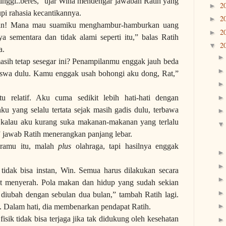
tinggi..beres,” ujar Wina mendengar jawaban Ratih yang
2
►
i rahasia kecantikannya.
2
►
in! Mana mau suamiku menghambur-hamburkan uang
2
►
a sementara dan tidak alami seperti itu,” balas Ratih
2
▼
a.
sih tetap sesegar ini? Penampilanmu enggak jauh beda
swa dulu. Kamu enggak usah bohongi aku dong, Rat,”
u relatif. Aku cuma sedikit lebih hati-hati dengan
u yang selalu tertata sejak masih gadis dulu, terbawa
 kalau aku kurang suka makanan-makanan yang terlalu
,” jawab Ratih menerangkan panjang lebar.
ramu itu, malah
plus
olahraga, tapi hasilnya enggak
 tidak bisa instan, Win. Semua harus dilakukan secara
at menyerah. Pola makan dan hidup yang sudah sekian
it diubah dengan sebulan dua bulan,” tambah Ratih lagi.
. Dalam hati, dia membenarkan pendapat Ratih.
fisik tidak bisa terjaga jika tak didukung oleh kesehatan