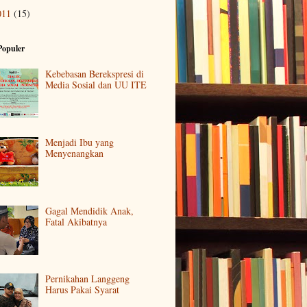
011
(15)
Populer
Kebebasan Berekspresi di
Media Sosial dan UU ITE
Menjadi Ibu yang
Menyenangkan
Gagal Mendidik Anak,
Fatal Akibatnya
Pernikahan Langgeng
Harus Pakai Syarat