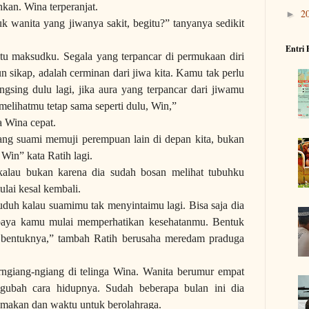
kan. Wina terperanjat.
2
►
wanita yang jiwanya sakit, begitu?” tanyanya sedikit
Entri 
u maksudku. Segala yang terpancar di permukaan diri
un sikap, adalah cerminan dari jiwa kita. Kamu tak perlu
gsing dulu lagi, jika aura yang terpancar dari jiwamu
melihatmu tetap sama seperti dulu, Win,”
a Wina cepat.
ang suami memuji perempuan lain di depan kita, bukan
, Win” kata Ratih lagi.
kalau bukan karena dia sudah bosan melihat tubuhku
lai kesal kembali.
uduh kalau suamimu tak menyintaimu lagi. Bisa saja dia
upaya kamu mulai memperhatikan kesehatanmu. Bentuk
 bentuknya,” tambah Ratih berusaha meredam praduga
erngiang-ngiang di telinga Wina. Wanita berumur
empat
ubah cara hidupnya. Sudah beberapa bulan ini dia
 makan dan waktu untuk berolahraga.