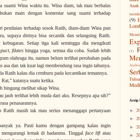
Anak
a suami Wina waktu itu. Wina diam, tak mau berbalas
 bukan main dengan komentar sang suami terhadap
mendo
(9)
I
Lomb
 penilaian terhadap sosok Ratih, diam-diam Wina pun
Menul
a, supaya dirinya bisa secantik dan selangsing Ratih.
Exp
 kebugaran. Setiap tiga kali seminggu dia mengikuti
P
mpact
,
filates
hingga yoga, semua dia coba. Sudah lebih
(1)
Men
ram olahraga itu, namun belum terlihat perubahan pada
Analisa
s asa dan tak kuat lagi membendung rasa ingin tahunya.
Ser
da Ratih kalau dia cemburu pada kecantikan temannya.
Tuli
at,” katanya suatu ketika.
Medi
h bingung melihat sikap Wina.
u jauh terlihat lebih muda dari aku. Resepnya apa sih?”
Arsip 
 rasa penasarannya.
2
►
ab Ratih masih tak mau serius menanggapi pertanyaan
2
►
banyak ya. Pasti kamu dengan gampang kalau ingin
2
►
u mengurangi lemak di badanmu. Tinggal
face lift
atau
2
►