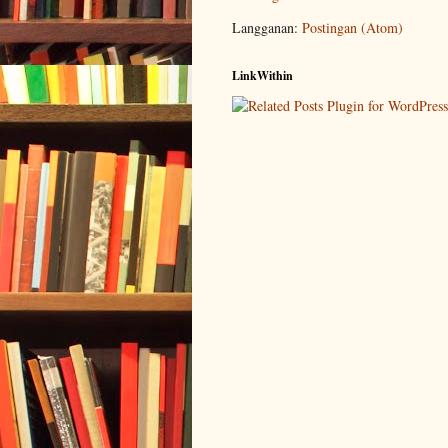
Langganan:
Postingan (Atom)
LinkWithin