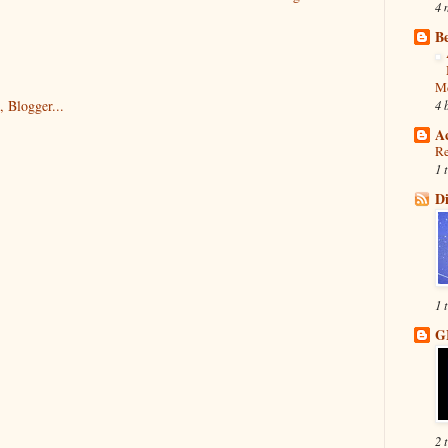
4 
Be
M
4 
A
R
1 
Di
1 
G
2 