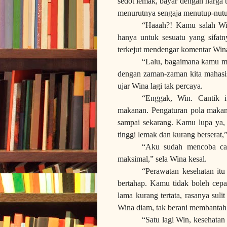
sedot lemak, bayar dengan harga 
menurutnya sengaja menutup-nutup
“Haaah?! Kamu salah W
hanya untuk sesuatu yang sifatny
terkejut mendengar komentar Win
“Lalu, bagaimana kamu ma
dengan zaman-zaman kita mahasi
ujar Wina lagi tak percaya.
“Enggak, Win. Cantik it
makanan. Pengaturan pola makank
sampai sekarang. Kamu lupa ya,
tinggi lemak dan kurang berserat
“Aku sudah mencoba ca
maksimal,” sela Wina kesal.
“Perawatan kesehatan itu
bertahap. Kamu tidak boleh cep
lama kurang tertata, rasanya sul
Wina diam, tak berani membantah
“Satu lagi Win, kesehatan 